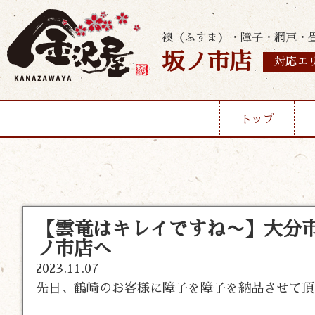
襖（ふすま）・障子・網戸・
坂ノ市店
対応エ
トップ
【雲竜はキレイですね〜】大分市
ノ市店へ
2023.11.07
先日、鶴崎のお客様に障子を障子を納品させて頂