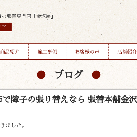
畳の張替専門店「金沢屋」
リア
商品紹介
施工事例
お客様の声
店舗紹介
ブログ
で障子の張り替えなら 張替本舗金
きました。