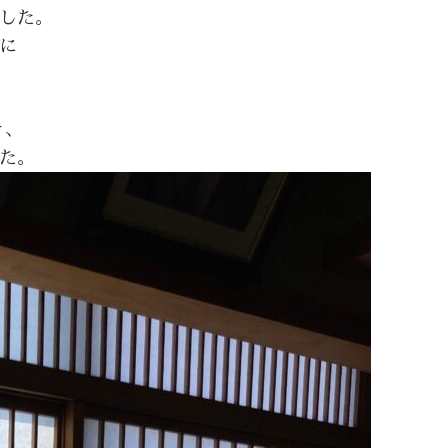
した。
に
き、
た。