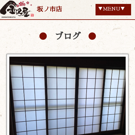
坂ノ市店
▼MENU▼
ブログ