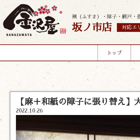
襖（ふすま）・障子・網戸・
坂ノ市店
対応エ
トップ
【麻＋和紙の障子に張り替え】大
2022.10.26