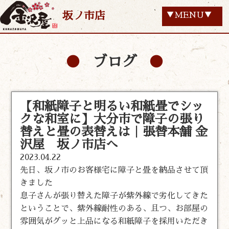
坂ノ市店
▼MENU▼
ブログ
【和紙障子と明るい和紙畳でシッ
クな和室に】大分市で障子の張り
替えと畳の表替えは｜張替本舗 金
沢屋 坂ノ市店へ
2023.04.22
先日、坂ノ市のお客様宅に障子と畳を納品させて頂
きました
息子さんが張り替えた障子が紫外線で劣化してきた
ということで、紫外線耐性のある、且つ、お部屋の
雰囲気がグッと上品になる和紙障子を採用いただき