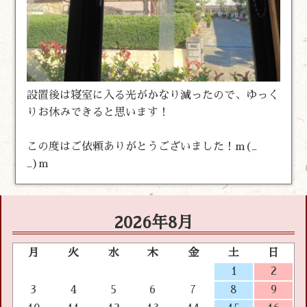
設置後は寝室に入る光がかなり減ったので、ゆっく
りお休みできると思います！
この度はご依頼ありがとうございました！m(_
_)m
2026年8月
月
火
水
木
金
土
日
1
2
3
4
5
6
7
8
9