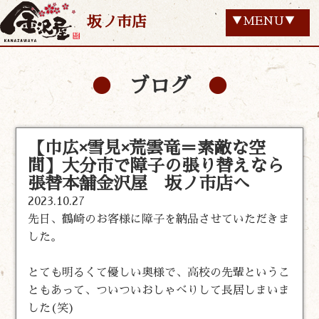
坂ノ市店
▼MENU▼
ブログ
【巾広×雪見×荒雲竜＝素敵な空
間】大分市で障子の張り替えなら
張替本舗金沢屋 坂ノ市店へ
2023.10.27
先日、鶴崎のお客様に障子を納品させていただきま
した。
とても明るくて優しい奥様で、高校の先輩というこ
ともあって、ついついおしゃべりして長居しまいま
した(笑)