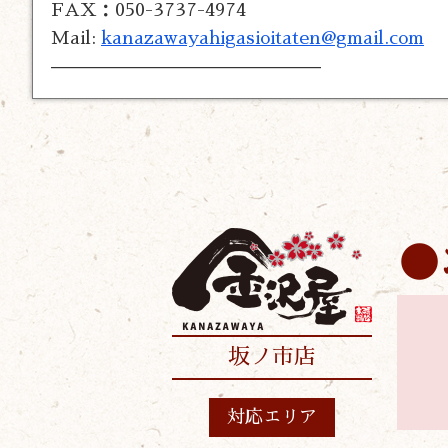
FAX：050-3737-4974
Mail:
kanazawayahigasioitaten@gmail.com
———————————————
坂ノ市店
対応エリア