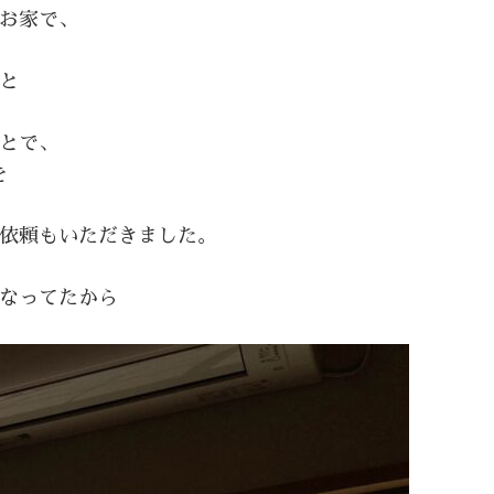
お家で、
と
とで、
を
依頼もいただきました。
なってたから